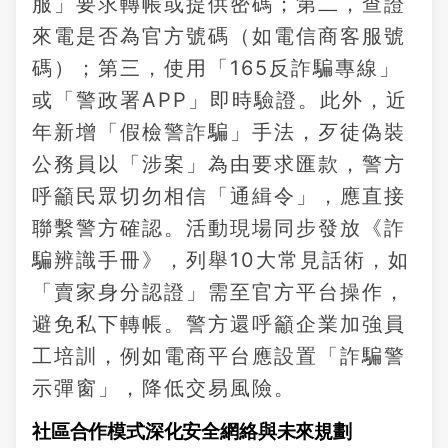
服」要求轉帳或提供密碼；第二，查證
來電是否為官方號碼（如電信商客服號
碼）；第三，使用「165反詐騙專線」
或「警政署APP」即時驗證。此外，近
年新增「假檢警詐騙」手法，歹徒偽裝
公務員以「涉案」為由要求匯款，警方
呼籲民眾切勿相信「通緝令」，應直接
聯繫警方確認。活動現場同步發放《詐
騙辨識手冊》，列舉10大常見話術，如
「賣家身分認證」需至官方平台操作，
避免私下轉帳。警方還呼籲企業加強員
工培訓，例如電商平台應設置「詐騙警
示彈窗」，降低交易風險。
社區合作模式深化安全網絡與未來規劃