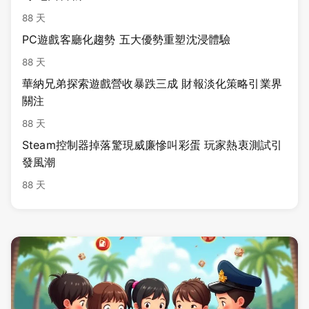
88 天
PC遊戲客廳化趨勢 五大優勢重塑沈浸體驗
88 天
華納兄弟探索遊戲營收暴跌三成 財報淡化策略引業界
關注
88 天
Steam控制器掉落驚現威廉慘叫彩蛋 玩家熱衷測試引
發風潮
88 天