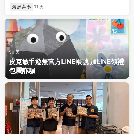
海鹽與墨
91 天
90 天
皮克敏手遊無官方LINE帳號 加LINE領禮
包屬詐騙