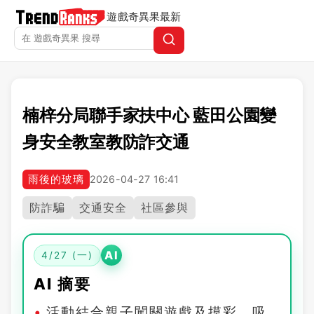
遊戲奇異果
最新
楠梓分局聯手家扶中心 藍田公園變
身安全教室教防詐交通
雨後的玻璃
2026-04-27 16:41
防詐騙
交通安全
社區參與
AI
4/27 (一)
AI 摘要
活動結合親子闖關遊戲及摸彩，吸