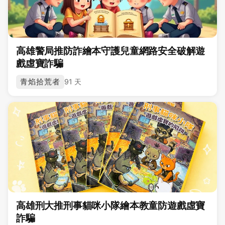
高雄警局推防詐繪本守護兒童網路安全破解遊
戲虛寶詐騙
青焰拾荒者
91 天
高雄刑大推刑事貓咪小隊繪本教童防遊戲虛寶
詐騙