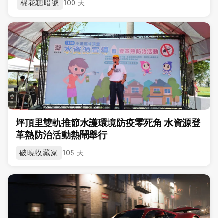
棉花糖暗號
100 天
坪頂里雙軌推節水護環境防疫零死角 水資源登
革熱防治活動熱鬧舉行
破曉收藏家
105 天