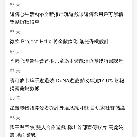
87 天
遠傳心生活App全新推出玩遊戲賺遠傳幣用戶可累積
獎勵折抵帳單
87 天
微軟 Project Helix 將全數位化 無光碟機設計
87 天
香港心理衛生會首推兒童為本遊戲治療基礎證書課程
87 天
寶可夢卡牌手遊退燒 DeNA遊戲營收年減17 6% 財報
揭露關鍵數據
88 天
星露穀物語開發者探討外遇系統可能性 玩家社群熱議
88 天
國王與巨魚 雙人合作遊戲 釋出首部宣傳影片 高處統
籌 地面奮戰