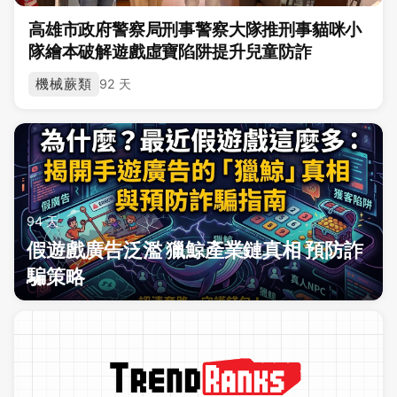
高雄市政府警察局刑事警察大隊推刑事貓咪小
隊繪本破解遊戲虛寶陷阱提升兒童防詐
機械蕨類
92 天
94 天
假遊戲廣告泛濫 獵鯨產業鏈真相 預防詐
騙策略