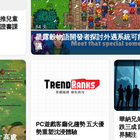
首推兒童
礎證書課
84 天
星露穀物語開發者探討外遇系統可
議
華納兄
PC遊戲客廳化趨勢 五大優
跌三成
勢重塑沈浸體驗
界關注
 高處