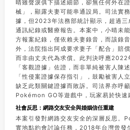
晴雖聲淚俱下描述細節，卻無任何外在
械」，顯露夫妻可能串通設局。司法實
據，但2023年法務部統計顯示，超過
通訊紀錄或醫療報告。本案中，小晴未
方報案紀錄，僅依賴夫妻錄音，而該錄
外，法院指出阿成要求妻子「配合」賠
而非由丈夫代為求償。此判決呼應202
「客觀證據」佐證，而非單純被害人陳
「性侵案證據保存指引」，鼓勵被害人
缺乏此類關鍵證據而敗訴。司法界亦呼
Pokémon GO等遊戲中，玩家易於
社會反思：網路交友安全與婚姻信任重建
本案引發對網路交友安全的深層反思。Po
實地點約會討論任務，2018年台灣曾