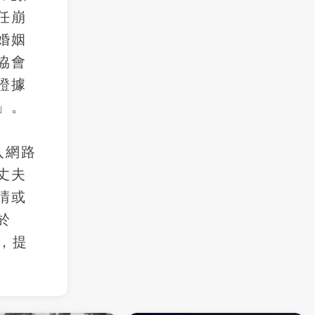
任崩
婚姻
協會
證據
」。
入網路
丈夫
晴或
於
，提