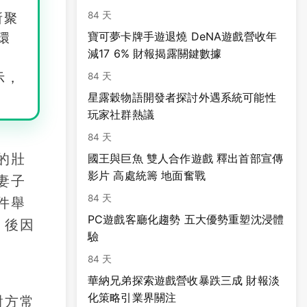
84 天
所聚
寶可夢卡牌手遊退燒 DeNA遊戲營收年
環
減17 6% 財報揭露關鍵數據
示，
84 天
星露穀物語開發者探討外遇系統可能性
玩家社群熱議
84 天
的壯
國王與巨魚 雙人合作遊戲 釋出首部宣傳
影片 高處統籌 地面奮戰
妻子
84 天
件舉
PC遊戲客廳化趨勢 五大優勢重塑沈浸體
，後因
驗
84 天
華納兄弟探索遊戲營收暴跌三成 財報淡
化策略引業界關注
對方常