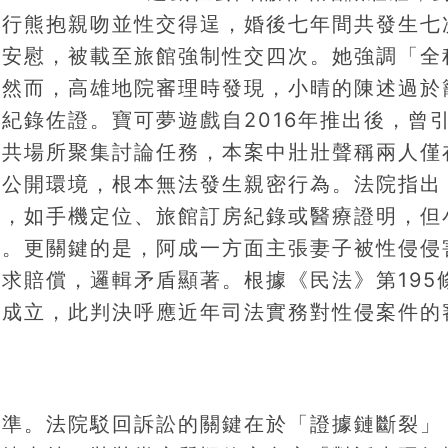
強行熊抱親吻並性交得逞，婚後七年間共發生七
求安慰，被載至旅館強制性交四次。她強調「全
。然而，高雄地院審理時發現，小晴的陳述過於
紀錄佐證。寶可夢遊戲自2016年推出後，曾
公共場所聚集討論任務，本案中壯壯聲稱兩人僅
於公開環境，根本無法發生親密行為。法院指出
鏈，如手機定位、旅館訂房紀錄或醫療證明，但
景。更關鍵的是，阿成一方面主張妻子被性侵侵
求賠償，邏輯矛盾顯著。根據《民法》第195
可成立，此判決呼應近年司法實務對性侵案件的
標準。法院駁回訴訟的關鍵在於「證據鏈斷裂」