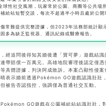
發全球性社交風潮，玩家常於公園、商圈等公共場
在補給站短暫交談，每次不超過半小時且處於公開
傷常難提供完整證據，但2023年法務部統計顯
主因多為缺乏監視器、通訊紀錄或醫療報告。
常，經追問後得知其婚後遭「寶可夢」遊戲結識
人連帶賠償一百萬元。高雄地院審理後認定僅憑
面等具體證據，判決阿成敗訴。本案凸顯性侵案
表示婚前透過Pokémon GO遊戲認識壯壯
，但被告否認指控，強調僅為普通社交互動。
okémon GO遊戲在公園補給站結識壯壯，