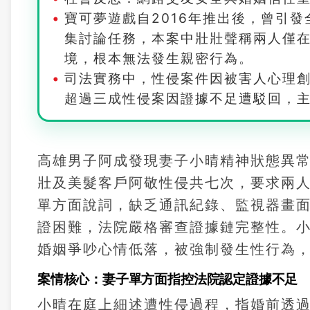
寶可夢遊戲自2016年推出後，曾引
集討論任務，本案中壯壯聲稱兩人僅
境，根本無法發生親密行為。
司法實務中，性侵案件因被害人心理創
超過三成性侵案因證據不足遭駁回，
高雄男子阿成發現妻子小晴精神狀態異
壯及美髮客戶阿敬性侵共七次，要求兩
單方面說詞，缺乏通訊紀錄、監視器畫
證困難，法院嚴格審查證據鏈完整性。小晴
婚姻爭吵心情低落，被強制發生性行為
案情核心：妻子單方面指控法院認定證據不足
小晴在庭上細述遭性侵過程，指婚前透過P