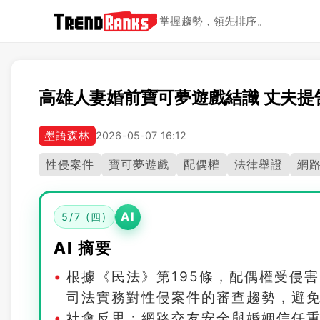
掌握趨勢，領先排序。
高雄人妻婚前寶可夢遊戲結識 丈夫提
墨語森林
2026-05-07 16:12
性侵案件
寶可夢遊戲
配偶權
法律舉證
網
AI
5/7 (四)
AI 摘要
根據《民法》第195條，配偶權受侵
司法實務對性侵案件的審查趨勢，避
社會反思：網路交友安全與婚姻信任重