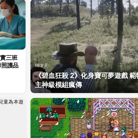
落實三班
障照護品
183 天
《碧血狂殺 2》化身寶可夢遊戲 
主神級模組瘋傳