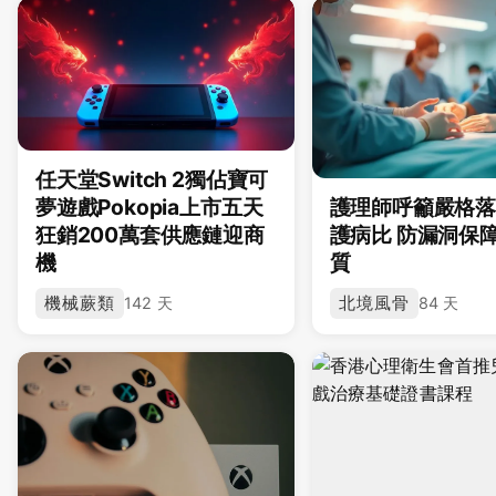
任天堂Switch 2獨佔寶可
夢遊戲Pokopia上市五天
護理師呼籲嚴格
狂銷200萬套供應鏈迎商
護病比 防漏洞保
機
質
機械蕨類
北境風骨
142 天
84 天