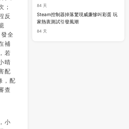
84 天
次；
Steam控制器掉落驚現威廉慘叫彩蛋 玩
程反
家熱衷測試引發風潮
籠
84 天
引發全
在補
，若
小晴
害配
條，配
審查
，小