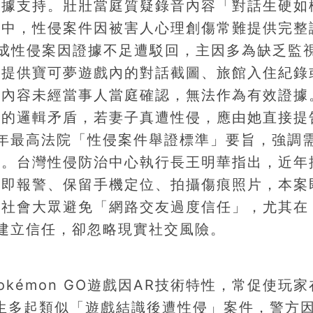
證據支持。壯壯當庭質疑錄音內容「對話生硬如
務中，性侵案件因被害人心理創傷常難提供完整
三成性侵案因證據不足遭駁回，主因多為缺乏監
能提供寶可夢遊戲內的對話截圖、旅館入住紀錄
音內容未經當事人當庭確認，無法作為有效證據
償的邏輯矛盾，若妻子真遭性侵，應由她直接提
2年最高法院「性侵案件舉證標準」要旨，強調
述。台灣性侵防治中心執行長王明華指出，近年
立即報警、保留手機定位、拍攝傷痕照片，本案
籲社會大眾避免「網路交友過度信任」，尤其在
快速建立信任，卻忽略現實社交風險。
kémon GO遊戲因AR技術特性，常促使玩家
發生多起類似「遊戲結識後遭性侵」案件，警方