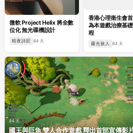
香港心理衛生會
微軟 Project Helix 將全數
為本遊戲治療基
位化 無光碟機設計
程
暗夜詩匠
84 天
霧光旅人
84 天
84 天
國王與巨魚 雙人合作遊戲 釋出首部宣傳影片