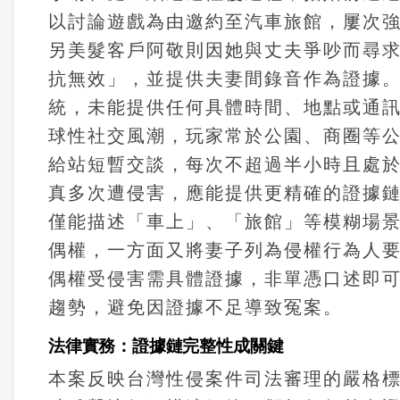
以討論遊戲為由邀約至汽車旅館，屢次
另美髮客戶阿敬則因她與丈夫爭吵而尋
抗無效」，並提供夫妻間錄音作為證據
統，未能提供任何具體時間、地點或通訊
球性社交風潮，玩家常於公園、商圈等
給站短暫交談，每次不超過半小時且處
真多次遭侵害，應能提供更精確的證據
僅能描述「車上」、「旅館」等模糊場
偶權，一方面又將妻子列為侵權行為人要
偶權受侵害需具體證據，非單憑口述即
趨勢，避免因證據不足導致冤案。
法律實務：證據鏈完整性成關鍵
本案反映台灣性侵案件司法審理的嚴格