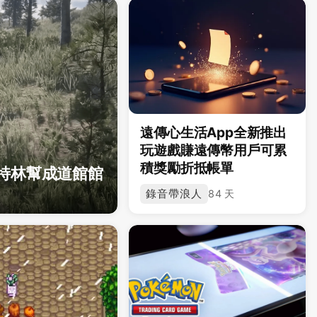
遠傳心生活App全新推出
玩遊戲賺遠傳幣用戶可累
積獎勵折抵帳單
範特林幫成道館館
錄音帶浪人
84 天