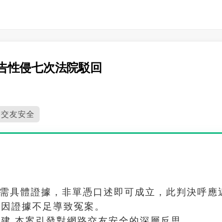
告性侵七次法院駁回
路交友安全
害需具體證據，非單憑口述即可成立，此判決呼應
免因證據不足導致冤案。
建 本案引發對網路交友安全的深層反思。