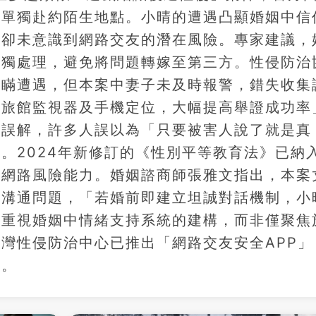
免單獨赴約陌生地點。小晴的遭遇凸顯婚姻中信
，卻未意識到網路交友的潛在風險。專家建議，
單獨處理，避免將問題轉嫁至第三方。性侵防治
隱瞞遭遇，但本案中妻子未及時報警，錯失收集
取旅館監視器及手機定位，大幅提高舉證成功率
的誤解，許多人誤以為「只要被害人說了就是真
。2024年新修訂的《性別平等教育法》已納
識網路風險能力。婚姻諮商師張雅文指出，本案
姻溝通問題，「若婚前即建立坦誠對話機制，小
更重視婚姻中情緒支持系統的建構，而非僅聚焦
灣性侵防治中心已推出「網路交友安全APP」
用。