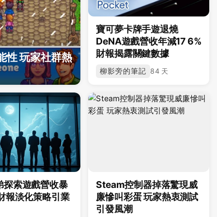
寶可夢卡牌手遊退燒
DeNA遊戲營收年減17 6%
財報揭露關鍵數據
能性 玩家社群熱
柳影旁的筆記
84 天
弟探索遊戲營收暴
Steam控制器掉落驚現威
 財報淡化策略引業
廉慘叫彩蛋 玩家熱衷測試
引發風潮