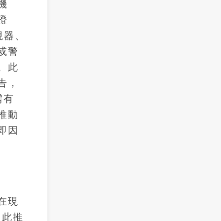
機
證
視器、
或警
。此
告，
需有
推動
即因
在現
因此推