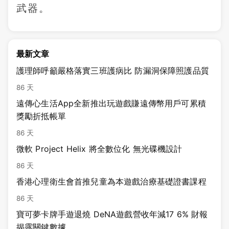
武器。
最新文章
護理師呼籲嚴格落實三班護病比 防漏洞保障照護品質
86 天
遠傳心生活App全新推出玩遊戲賺遠傳幣用戶可累積
獎勵折抵帳單
86 天
微軟 Project Helix 將全數位化 無光碟機設計
86 天
香港心理衛生會首推兒童為本遊戲治療基礎證書課程
86 天
寶可夢卡牌手遊退燒 DeNA遊戲營收年減17 6% 財報
揭露關鍵數據