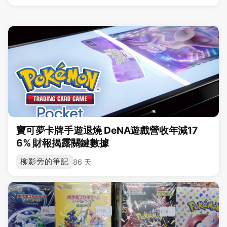
寶可夢卡牌手遊退燒 DeNA遊戲營收年減17
6% 財報揭露關鍵數據
柳影旁的筆記
86 天