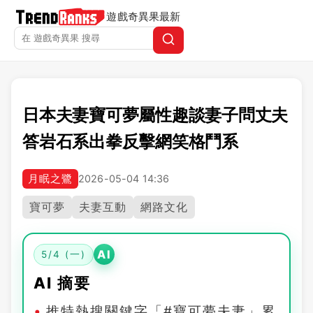
遊戲奇異果
最新
日本夫妻寶可夢屬性趣談妻子問丈夫
答岩石系出拳反擊網笑格鬥系
月眠之鷺
2026-05-04 14:36
寶可夢
夫妻互動
網路文化
AI
5/4 (一)
AI 摘要
推特熱搜關鍵字「#寶可夢夫妻」累