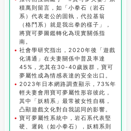
積萬則留言，如「小拳石（岩石
系）代表老公的固執，代拉基翁
（格鬥系）就是我出拳的樣子」，
將寶可夢圖鑑轉化為現實關係指
南。
社會學研究指出，2020年後「遊戲
化溝通」在夫妻關係中普及率達
45%，尤其在30-40歲族群，寶可
夢屬性成為情感表達的安全出口。
2023年日本網路調查顯示，73%年
輕夫妻會用寶可夢屬性形容彼此，
其中「妖精系」最常被女性自稱，
凸顯遊戲文化對自我認同的影響。
寶可夢屬性系統中，岩石系代表堅
硬、遲鈍（如小拳石），妖精系則