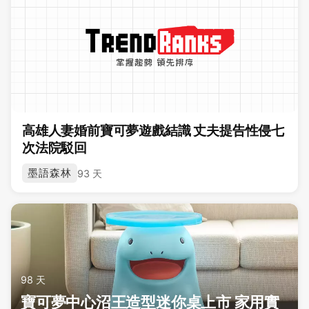
高雄人妻婚前寶可夢遊戲結識 丈夫提告性侵七
次法院駁回
墨語森林
93 天
98 天
寶可夢中心沼王造型迷你桌上市 家用實