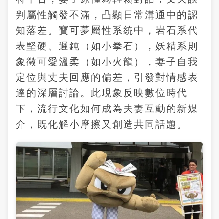
判屬性觸發不滿，凸顯日常溝通中的認
知落差。寶可夢屬性系統中，岩石系代
表堅硬、遲鈍（如小拳石），妖精系則
象徵可愛溫柔（如小火龍），妻子自我
定位與丈夫回應的偏差，引發對情感表
達的深層討論。此現象反映數位時代
下，流行文化如何成為夫妻互動的新媒
介，既化解小摩擦又創造共同話題。