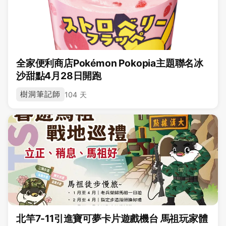
全家便利商店Pokémon Pokopia主題聯名冰
沙甜點4月28日開跑
樹洞筆記師
104 天
北竿7-11引進寶可夢卡片遊戲機台 馬祖玩家體