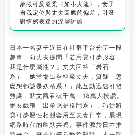
象徵可愛溫柔（如小火龍），妻子
自我定位與丈夫回應的偏差，引發
對情感表達的深層討論。
日本一名妻子近日在社群平台分享一段
趣事，向丈夫提問「若用寶可夢形容，
我是什麼屬性？」丈夫回答「岩石
系」，她當場出拳輕敲丈夫，質疑「怎
麼想都該是妖精系！」此互動迅速引發
熱議，貼文觀看破千萬，18萬人按讚。
網友戲稱「出拳應是格鬥系」，巧妙將
寶可夢屬性相剋套用至夫妻日常，展現
網路時代的幽默共鳴。事件源於日本推
特平台，妻子原僅為輕鬆對話，丈夫誤